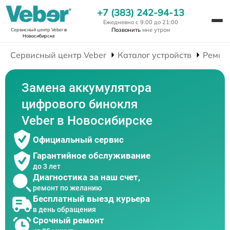
+7 (383) 242-94-13
Ежедневно с 9:00 до 21:00
Позвонить
мне утром
Сервисный центр Veber
в
Новосибирске
Сервисный центр Veber
Каталог устройств
Ремон
Замена аккумулятора
цифрового бинокля
Veber в Новосибирске
Официальный сервис
Гарантийное обслуживание
до 3 лет
Диагностика за наш счет,
ремонт по желанию
Бесплатный выезд курьера
в день обращения
Срочный ремонт