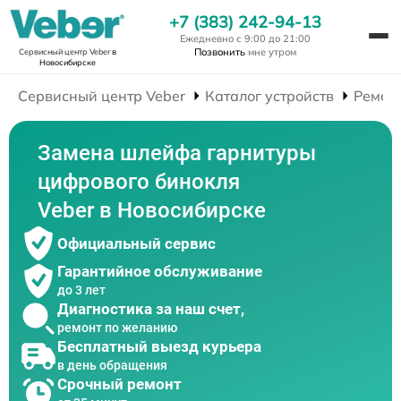
+7 (383) 242-94-13
Ежедневно с 9:00 до 21:00
Позвонить
мне утром
Сервисный центр Veber
в
Новосибирске
Сервисный центр Veber
Каталог устройств
Ремон
Замена шлейфа гарнитуры
цифрового бинокля
Veber в Новосибирске
Официальный сервис
Гарантийное обслуживание
до 3 лет
Диагностика за наш счет,
ремонт по желанию
Бесплатный выезд курьера
в день обращения
Срочный ремонт