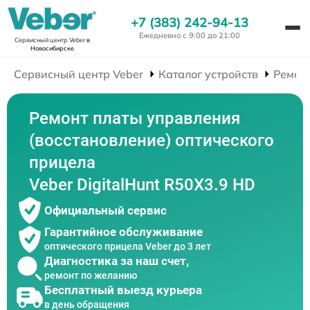
+7 (383) 242-94-13
Ежедневно с 9:00 до 21:00
Сервисный центр Veber
в
Новосибирске
Сервисный центр Veber
Каталог устройств
Ремон
Ремонт платы управления
(восстановление) оптического
прицела
Veber DigitalHunt R50X3.9 HD
Официальный сервис
Гарантийное обслуживание
оптического прицела Veber до 3 лет
Диагностика за наш счет,
ремонт по желанию
Бесплатный выезд курьера
в день обращения