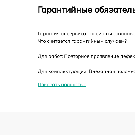
Калибровка и настройка тепловизора
Гарантийные обязатель
Ремонт датчика синхроимпульсов
Гарантия от сервиса: на смонтированны
Ремонт оптики
Что считается гарантийным случаем?
Для работ: Повторное проявление дефек
Восстановление питания
Для комплектующих: Внезапная поломка
Замена ключей управления
Показать полностью
Замена корпуса
Замена аккумулятора
Замена процессора