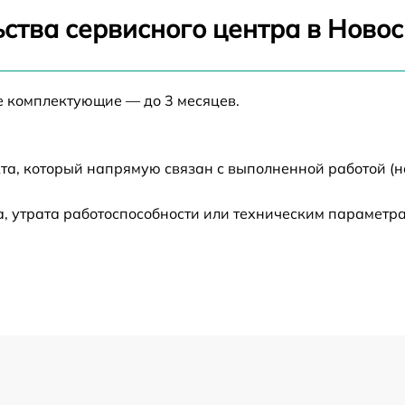
от 60 мин
ства сервисного центра в Ново
от 60 мин
е комплектующие — до 3 месяцев.
от 60 мин
та, который напрямую связан с выполненной работой (н
от 60 мин
, утрата работоспособности или техническим параметр
от 60 мин
от 60 мин
от 60 мин
от 60 мин