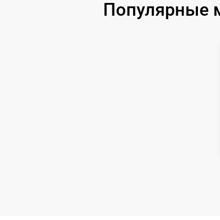
Популярные м
Замена USB порта
Ремонт цепи питания
Замена матрицы
Замена дисплея (экрана)
Ремонт разъема
Ремонт Wi-Fi
Восстановление после попадания влаги
Ремонт платы управления
(восстановление)