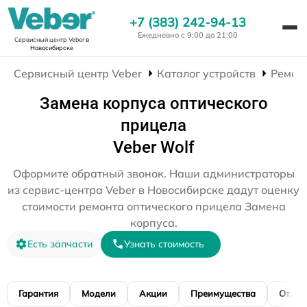
+7 (383) 242-94-13
Ежедневно с 9:00 до 21:00
Сервисный центр Veber
в
Новосибирске
Сервисный центр Veber
Каталог устройств
Ремон
Замена корпуса оптического
прицела
Veber Wolf
Оформите обратный звонок. Наши администраторы
из сервис-центра Veber в Новосибирске дадут оценку
стоимости ремонта оптического прицела Замена
корпуса.
Есть запчасти
Узнать стоимость
Гарантия
Модели
Акции
Преимущества
Отзы