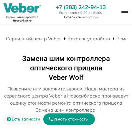
+7 (383) 242-94-13
Ежедневно с 9:00 до 21:00
Позвонить
мне утром
Сервисный центр Veber
в
Новосибирске
Сервисный центр Veber
Каталог устройств
Ремон
Замена шим контроллера
оптического прицела
Veber Wolf
Позвоните или закажите звонок. Наши мастера из
сервисного центра Veber в Новосибирске произведут
оценку стоимости ремонта оптического прицела
Замена шим контроллера.
Есть запчасти
Узнать стоимость