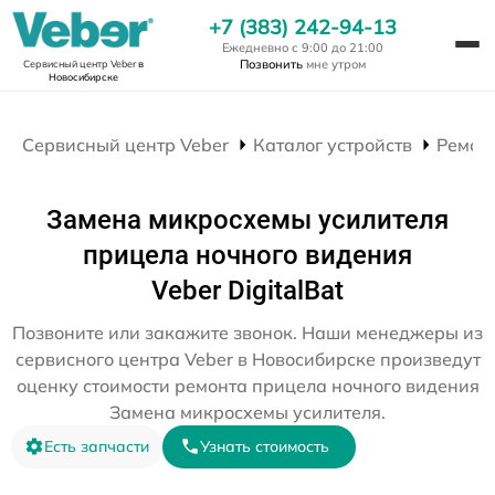
+7 (383) 242-94-13
Ежедневно с 9:00 до 21:00
Позвонить
мне утром
Сервисный центр Veber
в
Новосибирске
Сервисный центр Veber
Каталог устройств
Ремон
Замена микросхемы усилителя
прицела ночного видения
Veber DigitalBat
Позвоните или закажите звонок. Наши менеджеры из
сервисного центра Veber в Новосибирске произведут
оценку стоимости ремонта прицела ночного видения
Замена микросхемы усилителя.
Есть запчасти
Узнать стоимость