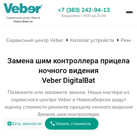
+7 (383) 242-94-13
Ежедневно с 9:00 до 21:00
Сервисный центр Veber
в
Новосибирске
Сервисный центр Veber
Каталог устройств
Ремон
Замена шим контроллера прицела
ночного видения
Veber DigitalBat
Позвоните или закажите звонок. Наши мастера из
сервисного центра Veber в Новосибирске дадут
оценку стоимости ремонта прицела ночного видения
Замена шим контроллера.
Есть запчасти
Узнать стоимость