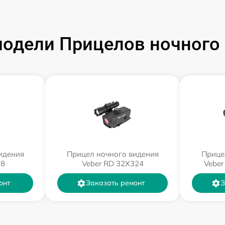
одели Прицелов ночного 
идения
Прицел ночного видения
Прице
18
Veber RD 32X324
Veber
онт
Заказать ремонт
З