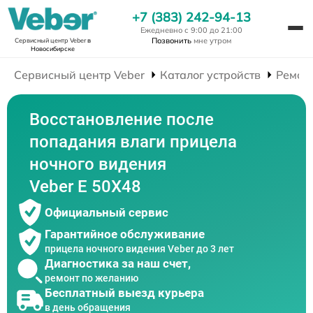
+7 (383) 242-94-13
Ежедневно с 9:00 до 21:00
Позвонить
мне утром
Сервисный центр Veber
в
Новосибирске
Сервисный центр Veber
Каталог устройств
Ремон
Восстановление после
попадания влаги прицела
ночного видения
Veber E 50X48
Официальный сервис
Гарантийное обслуживание
прицела ночного видения Veber до 3 лет
Диагностика за наш счет,
ремонт по желанию
Бесплатный выезд курьера
в день обращения