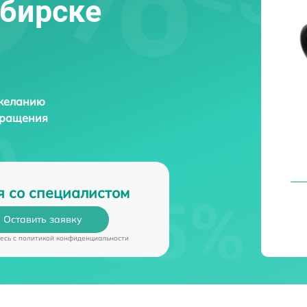
ибирске
 желанию
бращения
я со специалистом
Оставить заявку
есь c
политикой конфиденциальности