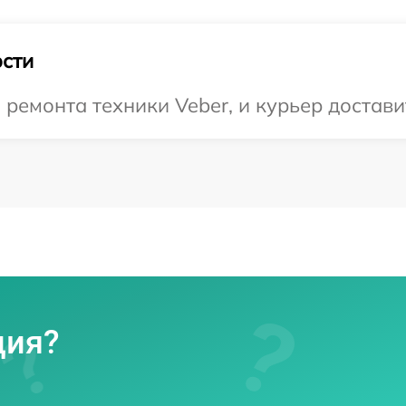
сти
емонта техники Veber, и курьер доставит
ция?