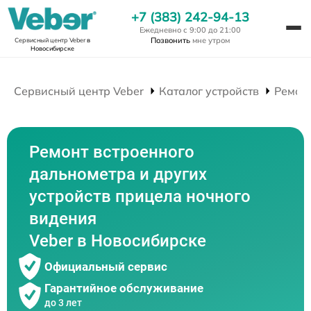
+7 (383) 242-94-13
Ежедневно с 9:00 до 21:00
Позвонить
мне утром
Сервисный центр Veber
в
Новосибирске
Сервисный центр Veber
Каталог устройств
Ремон
Ремонт встроенного
дальнометра и других
устройств прицела ночного
видения
Veber в Новосибирске
Официальный сервис
Гарантийное обслуживание
до 3 лет