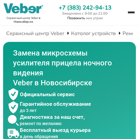
+7 (383) 242-94-13
Ежедневно с 9:00 до 21:00
Позвонить
мне утром
Сервисный центр Veber
в
Новосибирске
Сервисный центр Veber
Каталог устройств
Ремон
Замена микросхемы
усилителя прицела ночного
видения
Veber в Новосибирске
Официальный сервис
Гарантийное обслуживание
до 3 лет
Диагностика за наш счет,
ремонт по желанию
Бесплатный выезд курьера
в день обращения